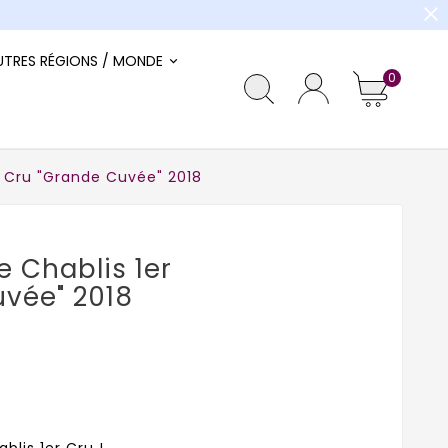
close
UTRES RÉGIONS / MONDE
0
r Cru "Grande Cuvée" 2018
e Chablis 1er
vée" 2018
ablis 1er Cru !