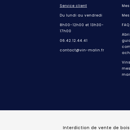
Service client
Mes
Du lundi au vendredi
Mes
8h00-12h00 et 13h30-
FAQ
17h00
Abri
06.42.12.44.41
gui
com
contact@vin-malin.fr
ach
Vin
mes
mar
Interdiction de vente de boi