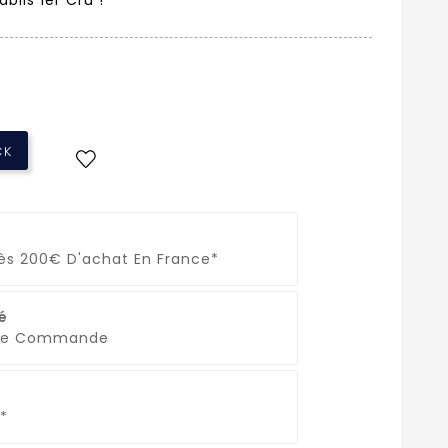
CK
Dès 200€ D'achat En France*
é
que Commande
*