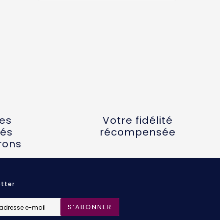
tes
Votre fidélité
és
récompensée
rons
tter
S’ABONNER