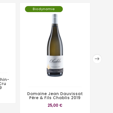
Biodynamie

hin-
Cru
9
Domaine Jean Dauvissat
Dom
Père & Fils Chablis 2019
Chabl
25,00 €