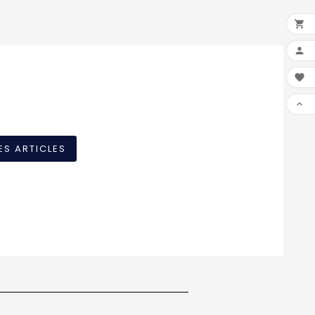




ES ARTICLES