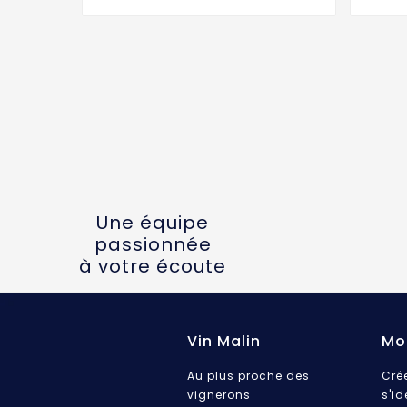
Une équipe
passionnée
à votre écoute
Vin Malin
Mo
Au plus proche des
Cré
vignerons
s'id