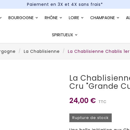
Paiement en 3X et 4X sans frais*
Un kit cocktail à gagner : tentez votre chance !
BOURGOGNE
RHÔNE
LOIRE
CHAMPAGNE
A
Paiement en 3X et 4X sans frais*
SPIRITUEUX
urgogne
La Chablisienne
La Chablisienne Chablis 1e
La Chablisienn
Cru "Grande Cu
24,00 €
TTC
Rupture de stock
Une belle initiation aux Ch