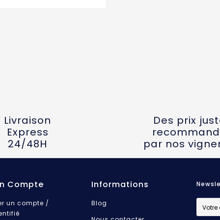
Livraison
Des prix jus
Express
recommand
24/48H
par nos vigne
n Compte
Informations
Newsle
er un compte /
Blog
entifié
Nous contacter