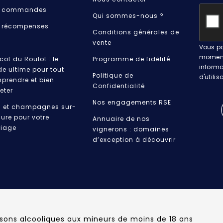
 commandes
Qui sommes-nous ?
 récompenses
Conditions générales de
vente
Vous po
moment.
cot du Roulot : le
Programme de fidélité
informa
de ultime pour tout
Politique de
d'utilis
prendre et bien
Confidentialité
eter
Nos engagements RSE
s et champagnes sur-
ure pour votre
Annuaire de nos
iage
vignerons : domaines
d’exception à découvrir
ssons alcooliques aux mineurs de moins de 18 ans