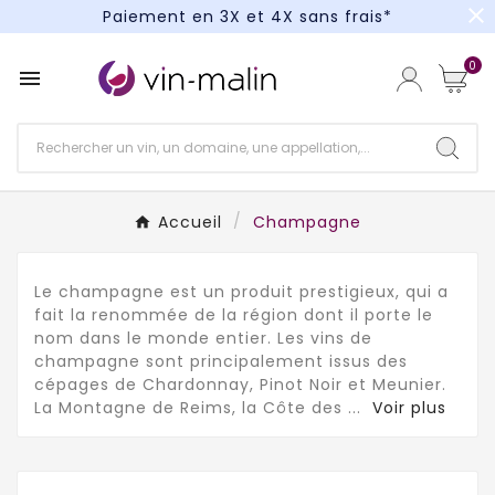
close
Paiement en 3X et 4X sans frais*
Un kit cocktail à gagner : tentez votre chance !
0

Paiement en 3X et 4X sans frais*
Accueil
Champagne
Le champagne est un produit prestigieux, qui a
fait la renommée de la région dont il porte le
nom dans le monde entier. Les vins de
champagne sont principalement issus des
cépages de Chardonnay, Pinot Noir et Meunier.
La Montagne de Reims, la Côte des
...
Voir plus