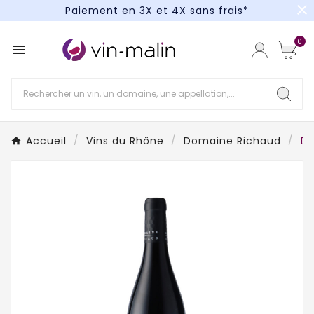
close
Paiement en 3X et 4X sans frais*
Un kit cocktail à gagner : tentez votre chance !
0

Paiement en 3X et 4X sans frais*
Accueil
Vins du Rhône
Domaine Richaud
Do