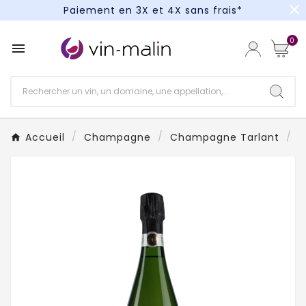
close
Paiement en 3X et 4X sans frais*
Un kit cocktail à gagner : tentez votre chance !
0

Paiement en 3X et 4X sans frais*
Accueil
Champagne
Champagne Tarlant
C