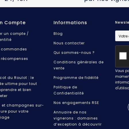
n Compte
Informations
Newsle
er un compte /
Blog
entifié
Nous contacter
 commandes
Qui sommes-nous ?
 récompenses
Conditions générales de
vente
Vous po
moment.
cot du Roulot : le
Programme de fidélité
informa
de ultime pour tout
Politique de
d'utilis
prendre et bien
Confidentialité
eter
Nos engagements RSE
s et champagnes sur-
ure pour votre
Annuaire de nos
iage
vignerons : domaines
d’exception à découvrir