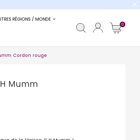
close
UTRES RÉGIONS / MONDE
0
umm Cordon rouge
.H Mumm
que de la
Maison G.H Mumm
!