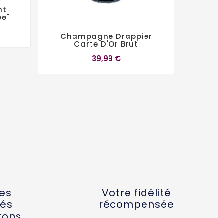
nt
ée"
Champagne Drappier
Champ
Carte D'Or Brut
Cu
39,99 €
tes
Votre fidélité
és
récompensée
rons