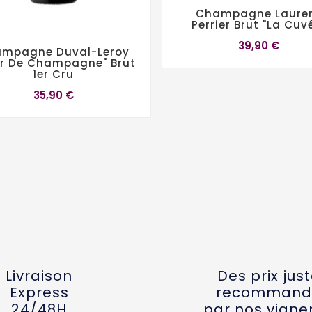
Champagne Laure
Perrier Brut "La Cuv
39,90 €
mpagne Duval-Leroy
ur De Champagne" Brut
1er Cru
35,90 €
Livraison
Des prix jus
Express
recommand
24/48H
par nos vigne