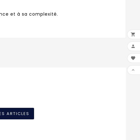
nce et à sa complexité.




ES ARTICLES