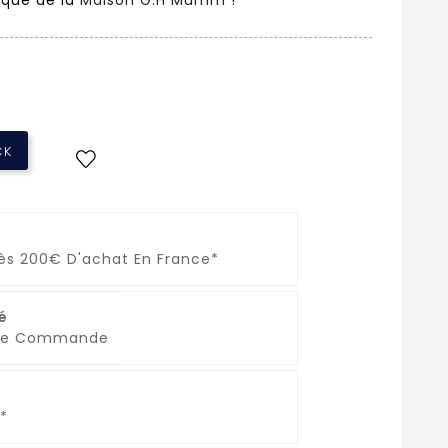
CK
Dès 200€ D'achat En France*
é
que Commande
*