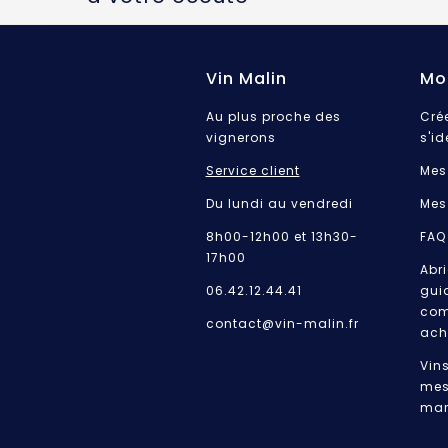
Vin Malin
Mo
Au plus proche des
Cré
vignerons
s'id
Service client
Mes
Du lundi au vendredi
Mes
8h00-12h00 et 13h30-
FAQ
17h00
Abri
06.42.12.44.41
gui
com
contact@vin-malin.fr
ach
Vin
mes
mar