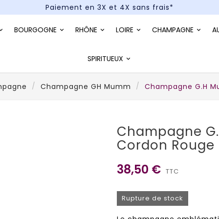
Paiement en 3X et 4X sans frais*
Un kit cocktail à gagner : tentez votre chance !
BOURGOGNE
RHÔNE
LOIRE
CHAMPAGNE
A
Paiement en 3X et 4X sans frais*
SPIRITUEUX
mpagne
Champagne GH Mumm
Champagne G.H M
Champagne G
Cordon Rouge
38,50 €
TTC
Rupture de stock
Le champagne emblémati