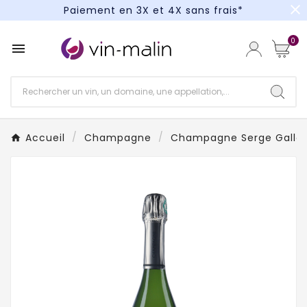
close
Paiement en 3X et 4X sans frais*
Un kit cocktail à gagner : tentez votre chance !
0

Paiement en 3X et 4X sans frais*
Accueil
Champagne
Champagne Serge Galloi