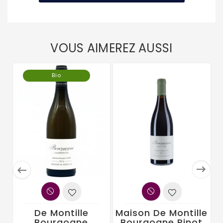
VOUS AIMEREZ AUSSI
Bio


De Montille
Maison De Montille
Bourgogne
Bourgogne Pinot