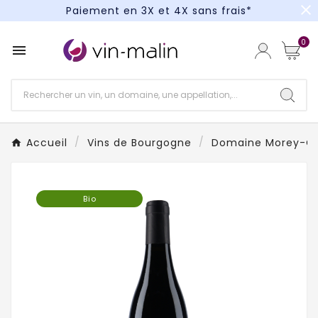
close
Paiement en 3X et 4X sans frais*
Un kit cocktail à gagner : tentez votre chance !
0

Paiement en 3X et 4X sans frais*
Accueil
Vins de Bourgogne
Domaine Morey-Co
Bio