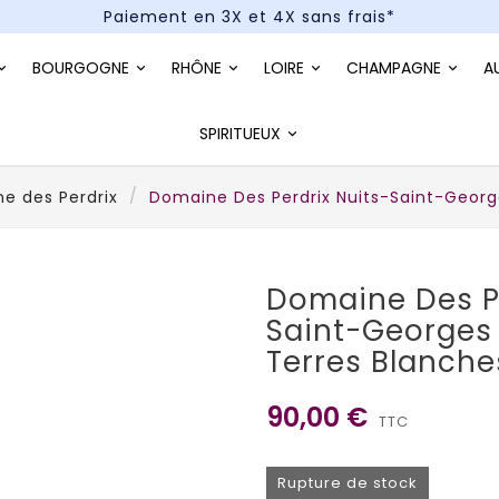
Paiement en 3X et 4X sans frais*
Un kit cocktail à gagner : tentez votre chance !
BOURGOGNE
RHÔNE
LOIRE
CHAMPAGNE
A
Paiement en 3X et 4X sans frais*
SPIRITUEUX
e des Perdrix
Domaine Des Perdrix Nuits-Saint-George
Domaine Des Pe
Saint-Georges 
Terres Blanche
90,00 €
TTC
Rupture de stock