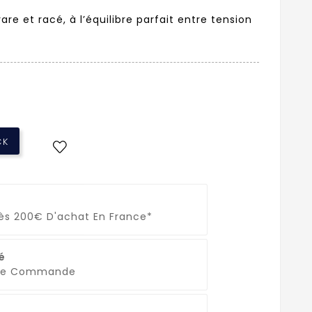
re et racé, à l’équilibre parfait entre tension
CK
Dès 200€ D'achat En France*
é
que Commande