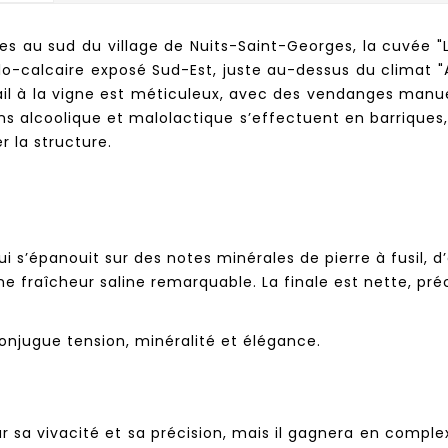
res au sud du village de Nuits-Saint-Georges, la cuvée 
ilo-calcaire exposé Sud-Est, juste au-dessus du climat 
vail à la vigne est méticuleux, avec des vendanges manuel
ns alcoolique et malolactique s’effectuent en barriques
r la structure.
ui s’épanouit sur des notes minérales de pierre à fusil, d
ne fraîcheur saline remarquable. La finale est nette, pré
conjugue tension, minéralité et élégance.
sa vivacité et sa précision, mais il gagnera en comple