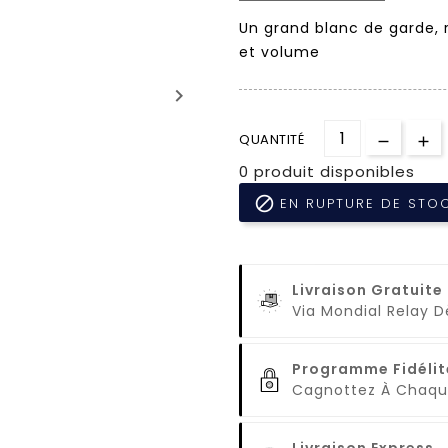
Un grand blanc de garde, ra
et volume
keyboard_arrow_right
QUANTITÉ
0 produit disponibles

EN RUPTURE DE STO
Livraison Gratuite
Via Mondial Relay 
Programme Fidélit
Cagnottez À Cha
Livraison Express