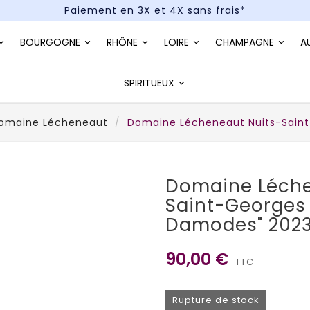
Paiement en 3X et 4X sans frais*
Un kit cocktail à gagner : tentez votre chance !
BOURGOGNE
RHÔNE
LOIRE
CHAMPAGNE
A
Paiement en 3X et 4X sans frais*
SPIRITUEUX
omaine Lécheneaut
Domaine Lécheneaut Nuits-Saint
Domaine Léche
Saint-Georges 
Damodes" 202
90,00 €
TTC
Rupture de stock