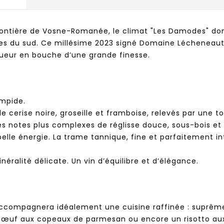
a frontière de Vosne-Romanée, le climat "Les Damodes" don
ges du sud. Ce millésime 2023 signé Domaine Lécheneaut i
ngueur en bouche d’une grande finesse.
impide.
 cerise noire, groseille et framboise, relevés par une t
des notes plus complexes de réglisse douce, sous-bois et
elle énergie. La trame tannique, fine et parfaitement i
néralité délicate. Un vin d’équilibre et d’élégance.
ompagnera idéalement une cuisine raffinée : suprême de
 bœuf aux copeaux de parmesan ou encore un risotto a