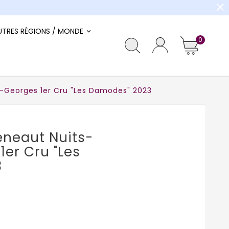
close
UTRES RÉGIONS / MONDE
0
-Georges 1er Cru "Les Damodes" 2023
neaut Nuits-
1er Cru "Les
3