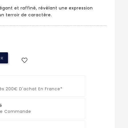
égant et raffiné, révélant une expression
un terroir de caractère.
CK
Dès 200€ D'achat En France*
é
que Commande