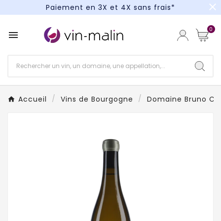
close
Paiement en 3X et 4X sans frais*
Un kit cocktail à gagner : tentez votre chance !
0

Paiement en 3X et 4X sans frais*
Accueil
Vins de Bourgogne
Domaine Bruno Col