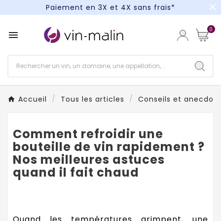
close
Paiement en 3X et 4X sans frais*
Un kit cocktail à gagner : tentez votre chance !
0

Paiement en 3X et 4X sans frais*
Accueil
Tous les articles
Conseils et anecdotes
Comment refroidir une
bouteille de vin rapidement ?
Nos meilleures astuces
quand il fait chaud
Quand les températures grimpent, une