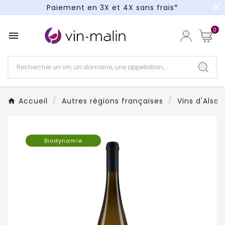
close
Paiement en 3X et 4X sans frais*
Un kit cocktail à gagner : tentez votre chance !
0

Paiement en 3X et 4X sans frais*
Accueil
Autres régions françaises
Vins d'Alsa
Biodynamie