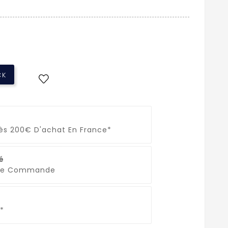
CK
Dès 200€ D'achat En France*
é
que Commande
*