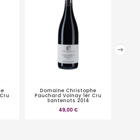

he
Domaine Christophe
Dom
 Cru
Pauchard Volnay 1er Cru
Volna
Santenots 2014
49,00 €