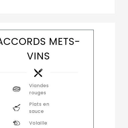
ACCORDS METS-
VINS
Viandes
rouges
Plats en
sauce
Volaille