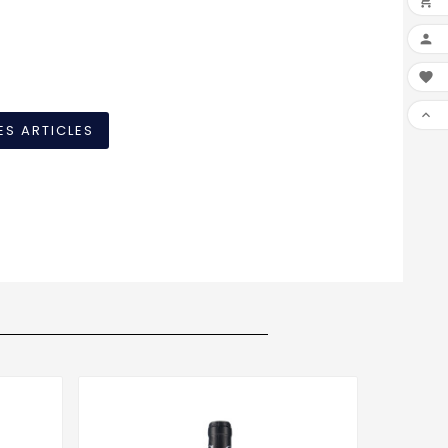




ES ARTICLES