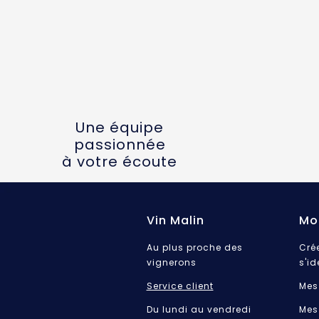
Une équipe
passionnée
à votre écoute
Vin Malin
Mo
Au plus proche des
Cré
vignerons
s'id
Service client
Mes
Du lundi au vendredi
Mes