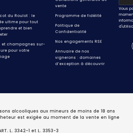
vente
Vous po
moment.
cot du Roulot : le
Programme de fidélité
informa
de ultime pour tout
Politique de
d'utilis
prendre et bien
Confidentialité
eter
Nos engagements RSE
s et champagnes sur-
ure pour votre
Annuaire de nos
iage
vignerons : domaines
d’exception à découvrir
ssons alcooliques aux mineurs de moins de 18 ans
cheteur est exigée au moment de la vente en ligne
T. L. 3342-1 et L. 3353-3