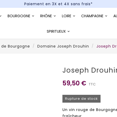
Paiement en 3X et 4X sans frais*
Un kit cocktail à gagner : tentez votre chance !
BOURGOGNE
RHÔNE
LOIRE
CHAMPAGNE
A
Paiement en 3X et 4X sans frais*
SPIRITUEUX
s de Bourgogne
Domaine Joseph Drouhin
Joseph Dr
Joseph Drouhi
59,50 €
TTC
Rupture de stock
Un vin rouge de Bourgogne
fraîcheur