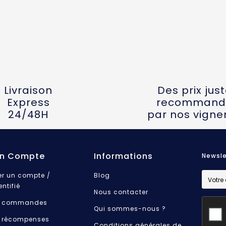
Livraison
Des prix jus
Express
recommand
24/48H
par nos vigne
n Compte
Informations
Newsle
er un compte /
Blog
entifié
Nous contacter
 commandes
Qui sommes-nous ?
 récompenses
Conditions générales de