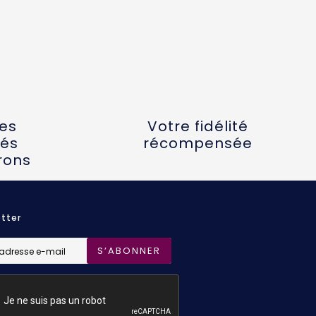
tes
Votre fidélité
és
récompensée
rons
tter
S’ABONNER