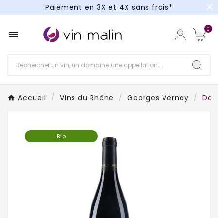
close
Paiement en 3X et 4X sans frais*
Un kit cocktail à gagner : tentez votre chance !
0

Paiement en 3X et 4X sans frais*
Accueil
Vins du Rhône
Georges Vernay
Dom
Bio