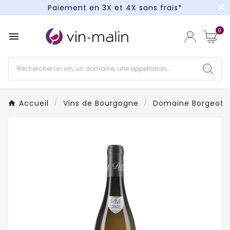
close
Paiement en 3X et 4X sans frais*
Un kit cocktail à gagner : tentez votre chance !
0

Paiement en 3X et 4X sans frais*
Accueil
Vins de Bourgogne
Domaine Borgeot