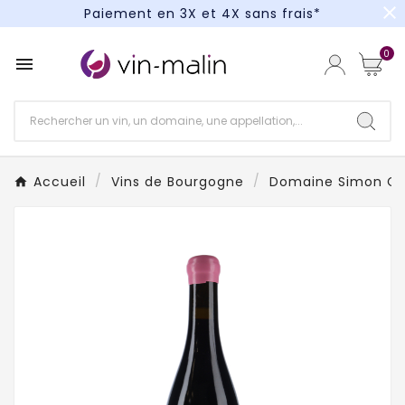
close
Paiement en 3X et 4X sans frais*
Un kit cocktail à gagner : tentez votre chance !
0

Paiement en 3X et 4X sans frais*
Accueil
Vins de Bourgogne
Domaine Simon Co