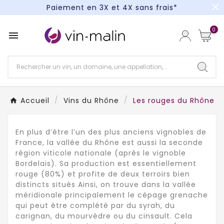
close
Paiement en 3X et 4X sans frais*
Un kit cocktail à gagner : tentez votre chance !
0

Paiement en 3X et 4X sans frais*
Accueil
Vins du Rhône
Les rouges du Rhône
En plus d’être l’un des plus anciens vignobles de
France, la vallée du Rhône est aussi la seconde
région viticole nationale (après le vignoble
Bordelais). Sa production est essentiellement
rouge (80%) et profite de deux terroirs bien
distincts situés Ainsi, on trouve dans la vallée
méridionale principalement le cépage grenache
qui peut être complété par du syrah, du
carignan, du mourvèdre ou du cinsault. Cela