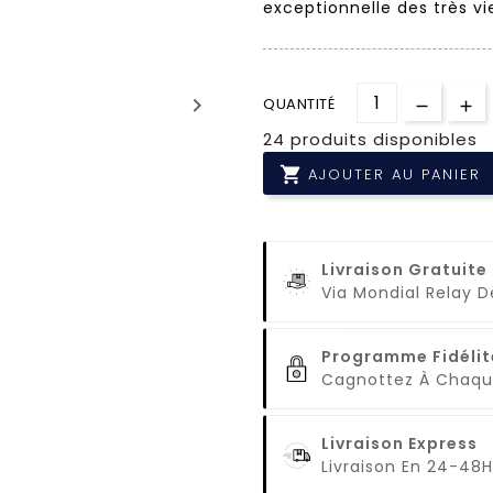
exceptionnelle des très vie
keyboard_arrow_right
QUANTITÉ
24 produits disponibles

AJOUTER AU PANIER
Livraison Gratuite
Via Mondial Relay 
Programme Fidélit
Cagnottez À Cha
Livraison Express
Livraison En 24-48H