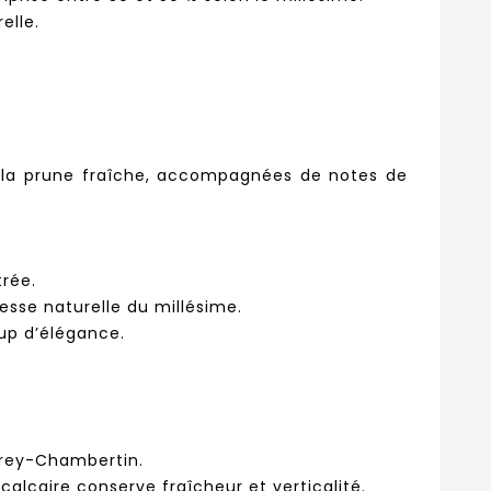
elle.
e la prune fraîche, accompagnées de notes de
trée.
esse naturelle du millésime.
oup d’élégance.
evrey-Chambertin.
 calcaire conserve fraîcheur et verticalité.