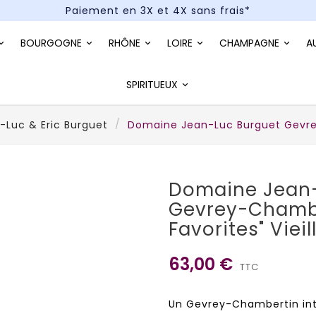
Paiement en 3X et 4X sans frais*
Un kit cocktail à gagner : tentez votre chance !
BOURGOGNE
RHÔNE
LOIRE
CHAMPAGNE
A
Paiement en 3X et 4X sans frais*
SPIRITUEUX
Luc & Eric Burguet
Domaine Jean-Luc Burguet Gevrey
Domaine Jean-
Gevrey-Chambe
Favorites" Viei
63,00 €
TTC
Un Gevrey-Chambertin inte