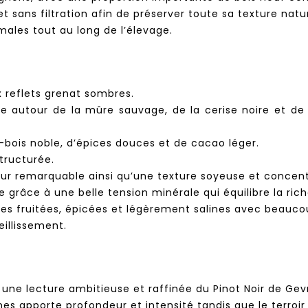
et sans filtration afin de préserver toute sa texture natur
ales tout au long de l’élevage.
x reflets grenat sombres.
ue autour de la mûre sauvage, de la cerise noire et d
-bois noble, d’épices douces et de cacao léger.
tructurée.
deur remarquable ainsi qu’une texture soyeuse et concen
râce à une belle tension minérale qui équilibre la rich
otes fruitées, épicées et légèrement salines avec beauc
eillissement.
e une lecture ambitieuse et raffinée du Pinot Noir de G
nes apporte profondeur et intensité tandis que le terroir