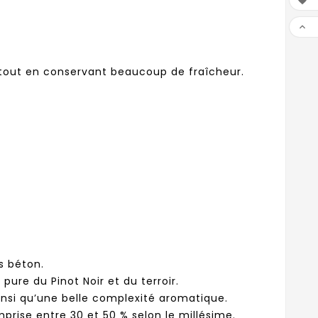


e tout en conservant beaucoup de fraîcheur.
s béton.
pure du Pinot Noir et du terroir.
insi qu’une belle complexité aromatique.
rise entre 30 et 50 % selon le millésime.