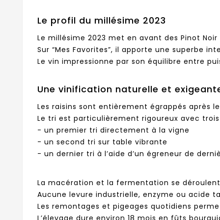
Le profil du millésime 2023
Le millésime 2023 met en avant des Pinot Noir
Sur “Mes Favorites”, il apporte une superbe in
Le vin impressionne par son équilibre entre pui
Une vinification naturelle et exigeant
Les raisins sont entièrement égrappés après l
Le tri est particulièrement rigoureux avec troi
- un premier tri directement à la vigne
- un second tri sur table vibrante
- un dernier tri à l’aide d’un égreneur de dern
La macération et la fermentation se déroulen
Aucune levure industrielle, enzyme ou acide tart
Les remontages et pigeages quotidiens permett
L’élevage dure environ 18 mois en fûts bourgu