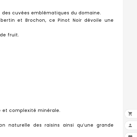
une des cuvées emblématiques du domaine.
mbertin et Brochon, ce Pinot Noir dévoile une
e fruit.
e et complexité minérale.

n naturelle des raisins ainsi qu’une grande
