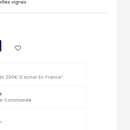
illes vignes.
Dès 200€ D'achat En France*
é
que Commande
*