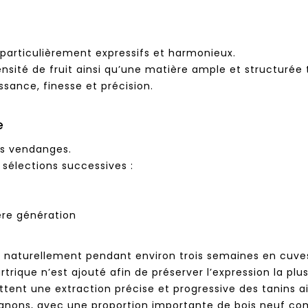
 particulièrement expressifs et harmonieux.
tensité de fruit ainsi qu’une matière ample et structuré
ssance, finesse et précision.
e
es vendanges.
s sélections successives :
ière génération
t naturellement pendant environ trois semaines en cuve
rique n’est ajouté afin de préserver l’expression la plus 
ent une extraction précise et progressive des tanins a
ignons, avec une proportion importante de bois neuf comp