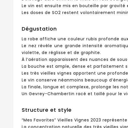
Le vin est ensuite mis en bouteille par gravité 
Les doses de SO2 restent volontairement minim
Dégustation
La robe affiche une couleur rubis profonde au
Le nez révèle une grande intensité aromatiq
violette, de réglisse et de graphite.
À l’aération apparaissent des nuances de sous
La bouche est ample, dense et parfaitement s
Les très vieilles vignes apportent une profon
Le vin conserve néanmoins beaucoup d’énergie g
La finale, longue et complexe, prolonge les n
Un Gevrey-Chambertin racé et taillé pour le vi
Structure et style
“Mes Favorites” Vieilles Vignes 2023 représent
La concentration naturelle des très vieilles vig