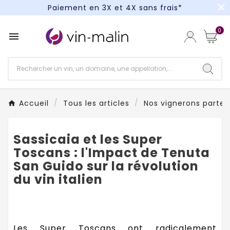
close
Paiement en 3X et 4X sans frais*
Un kit cocktail à gagner : tentez votre chance !
0

Paiement en 3X et 4X sans frais*
Accueil
Tous les articles
Nos vignerons partena
Sassicaia et les Super
Toscans : l'Impact de Tenuta
San Guido sur la révolution
du vin italien
Les Super Toscans ont radicalement