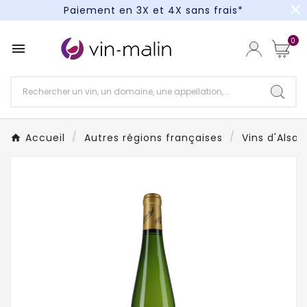
close
Paiement en 3X et 4X sans frais*
Un kit cocktail à gagner : tentez votre chance !
0

Paiement en 3X et 4X sans frais*
Accueil
Autres régions françaises
Vins d'Alsa