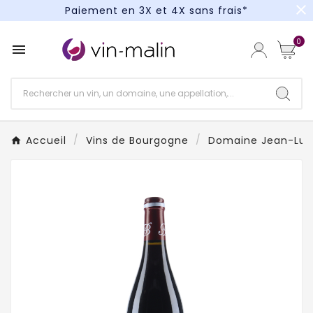
close
Paiement en 3X et 4X sans frais*
Un kit cocktail à gagner : tentez votre chance !
0

Paiement en 3X et 4X sans frais*
Accueil
Vins de Bourgogne
Domaine Jean-Luc 