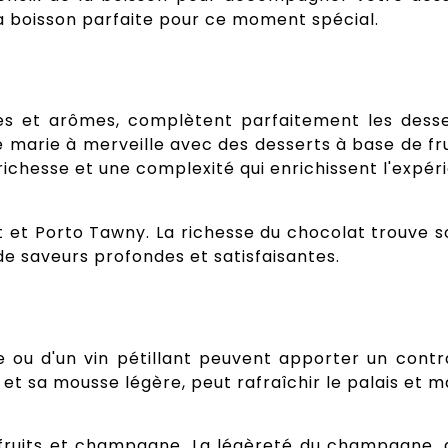
a boisson parfaite pour ce moment spécial.
res et arômes, complètent parfaitement les desse
e marie à merveille avec des desserts à base de frui
richesse et une complexité qui enrichissent l'expér
 et Porto Tawny. La richesse du chocolat trouve 
de saveurs profondes et satisfaisantes.
e ou d'un vin pétillant peuvent apporter un cont
t sa mousse légère, peut rafraîchir le palais et ma
uits et champagne. La légèreté du champagne, ave