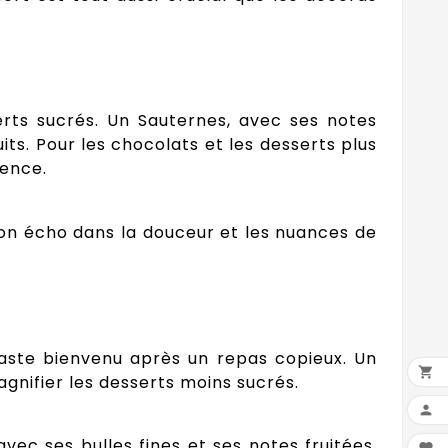
rts sucrés. Un Sauternes, avec ses notes
ts. Pour les chocolats et les desserts plus
ience.
son écho dans la douceur et les nuances de
raste bienvenu après un repas copieux. Un

gnifier les desserts moins sucrés.

c ses bulles fines et ses notes fruitées,