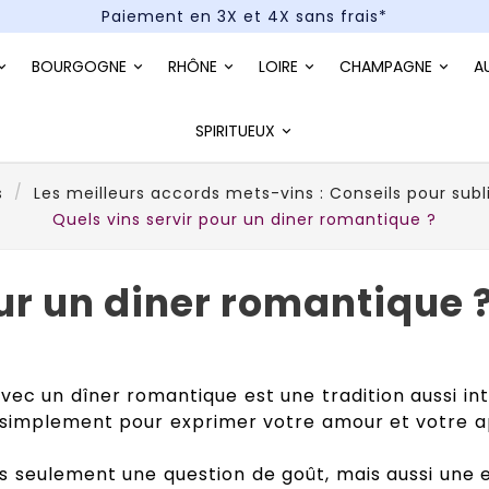
Paiement en 3X et 4X sans frais*
Un kit cocktail à gagner : tentez votre chance !
BOURGOGNE
RHÔNE
LOIRE
CHAMPAGNE
A
Paiement en 3X et 4X sans frais*
SPIRITUEUX
s
Les meilleurs accords mets-vins : Conseils pour subl
Quels vins servir pour un diner romantique ?
our un diner romantique 
vec un dîner romantique est une tradition aussi i
 simplement pour exprimer votre amour et votre app
as seulement une question de goût, mais aussi une 