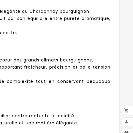
t élégante du Chardonnay bourguignon.
duit par son équilibre entre pureté aromatique,
onniste.
u cœur des grands climats bourguignons.
apportant fraîcheur, précision et belle tension
t de complexité tout en conservant beaucoup

libre entre maturité et acidité.

aturelle et une matière élégante.