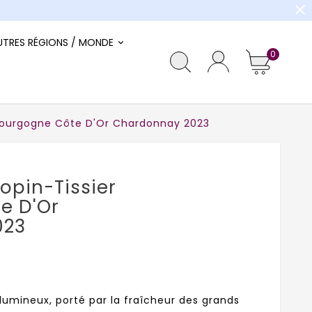
close
UTRES RÉGIONS / MONDE
0
Bourgogne Côte D'Or Chardonnay 2023
opin-Tissier
e D'Or
023
lumineux, porté par la fraîcheur des grands