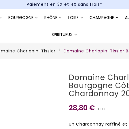
Paiement en 3X et 4X sans frais*
Un kit cocktail à gagner : tentez votre chance !
BOURGOGNE
RHÔNE
LOIRE
CHAMPAGNE
A
Paiement en 3X et 4X sans frais*
SPIRITUEUX
maine Charlopin-Tissier
Domaine Charlopin-Tissier 
Domaine Charl
Bourgogne Côt
Chardonnay 2
28,80 €
TTC
Un Chardonnay raffiné et 