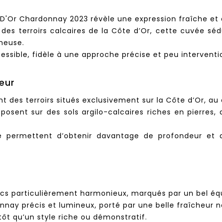
 D'Or Chardonnay 2023 révèle une expression fraîche e
ur des terroirs calcaires de la Côte d’Or, cette cuvée sé
meuse.
essible, fidèle à une approche précise et peu interventi
heur
t des terroirs situés exclusivement sur la Côte d’Or, a
osent sur des sols argilo-calcaires riches en pierres, 
uvée permettent d’obtenir davantage de profondeur e
cs particulièrement harmonieux, marqués par un bel équi
nnay précis et lumineux, porté par une belle fraîcheur n
lutôt qu’un style riche ou démonstratif.