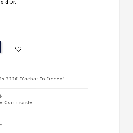
te d’Or.
Dès 200€ D'achat En France*
é
que Commande
*