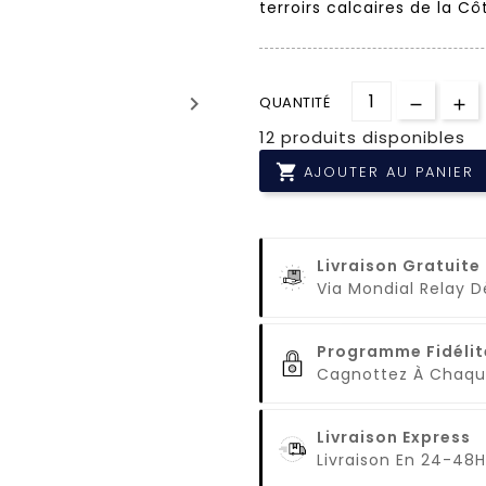
terroirs calcaires de la Cô
keyboard_arrow_right
QUANTITÉ
12 produits disponibles

AJOUTER AU PANIER
Livraison Gratuite
Via Mondial Relay 
Programme Fidélit
Cagnottez À Cha
Livraison Express
Livraison En 24-48H