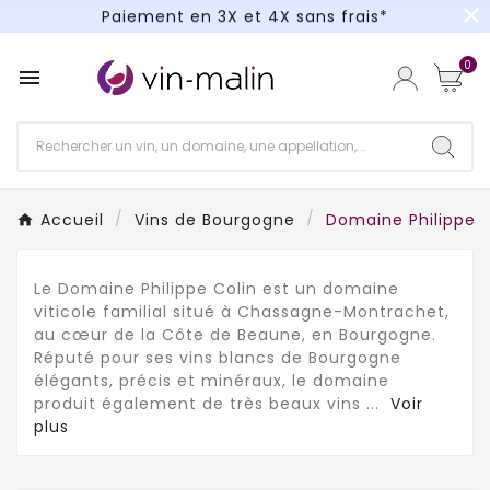
close
Paiement en 3X et 4X sans frais*
Un kit cocktail à gagner : tentez votre chance !
0

Paiement en 3X et 4X sans frais*
Accueil
Vins de Bourgogne
Domaine Philippe C
Le Domaine Philippe Colin est un domaine
viticole familial situé à Chassagne-Montrachet,
au cœur de la Côte de Beaune, en Bourgogne.
Réputé pour ses vins blancs de Bourgogne
élégants, précis et minéraux, le domaine
produit également de très beaux vins
...
Voir
plus