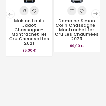


Maison Louis
Domaine Simon
Jadot
Colin Chassagne-
Chassagne-
Montrachet 1er
Montrachet 1er
Cru Les Chaumées
C
Cru Chenevottes
2023
2021
99,00 €
95,00 €