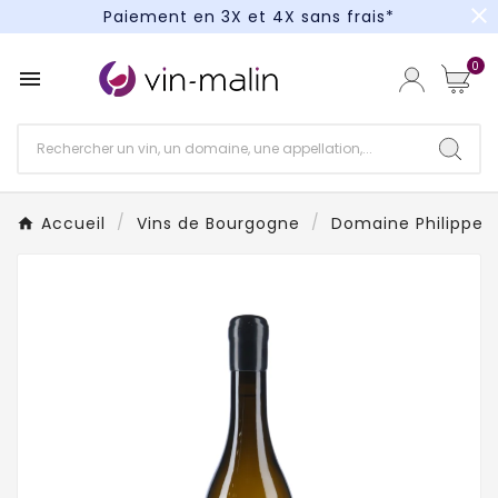
close
Paiement en 3X et 4X sans frais*
Un kit cocktail à gagner : tentez votre chance !
0

Paiement en 3X et 4X sans frais*
Accueil
Vins de Bourgogne
Domaine Philippe C