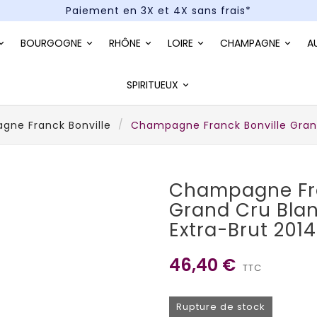
Paiement en 3X et 4X sans frais*
Un kit cocktail à gagner : tentez votre chance !
BOURGOGNE
RHÔNE
LOIRE
CHAMPAGNE
A
Paiement en 3X et 4X sans frais*
SPIRITUEUX
ne Franck Bonville
Champagne Franck Bonville Grand
Champagne Fra
Grand Cru Bla
Extra-Brut 2014
46,40 €
TTC
Rupture de stock