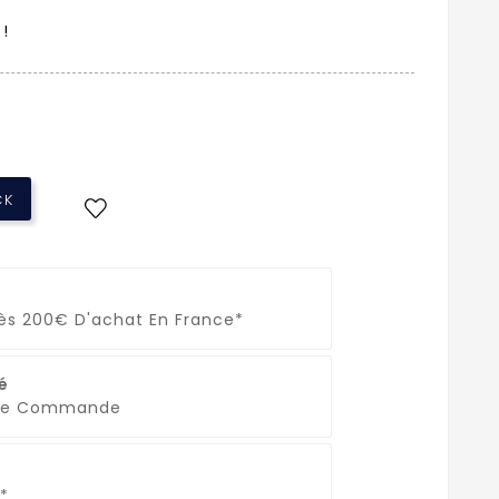
 !
CK
Dès 200€ D'achat En France*
é
que Commande
*