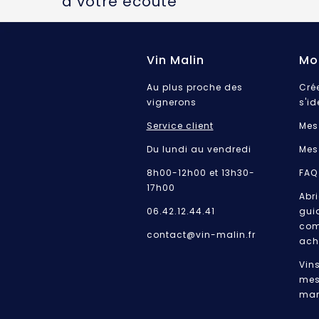
à votre écoute
Vin Malin
Mo
Au plus proche des
Cré
vignerons
s'id
Service client
Mes
Du lundi au vendredi
Mes
8h00-12h00 et 13h30-
FAQ
17h00
Abri
06.42.12.44.41
gui
com
contact@vin-malin.fr
ach
Vin
mes
mar