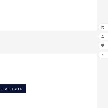




ES ARTICLES