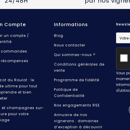
24/48H
par nos vigne
n Compte
Informations
Newsle
er un compte /
Blog
entifié
Nous contacter
 commandes
Qui sommes-nous ?
 récompenses
Conditions générales de
vente
Vous po
moment.
cot du Roulot : le
Programme de fidélité
informa
de ultime pour tout
Politique de
d'utilis
prendre et bien
Confidentialité
eter
Nos engagements RSE
s et champagnes sur-
ure pour votre
Annuaire de nos
iage
vignerons : domaines
d’exception à découvrir