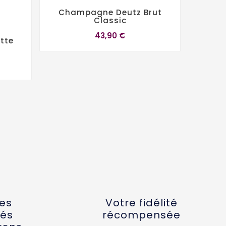
Champagne Deutz Brut
Classic
43,90 €
tte
Bruno
"Premi
tes
Votre fidélité
és
récompensée