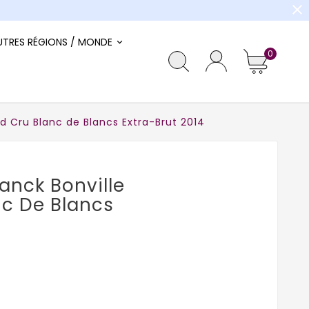
close
UTRES RÉGIONS / MONDE
0
 Cru Blanc de Blancs Extra-Brut 2014
nck Bonville
nc De Blancs