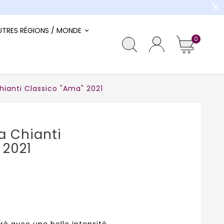
close
UTRES RÉGIONS / MONDE
0
hianti Classico "Ama" 2021
a Chianti
 2021
bré avec une belle intensité