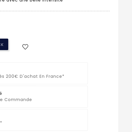
CK
Dès 200€ D'achat En France*
é
que Commande
*