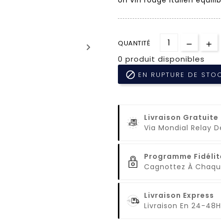
QUANTITÉ
keyboard_arrow_right
0 produit disponibles

EN RUPTURE DE STO
Livraison Gratuite
Via Mondial Relay 
Programme Fidélit
Cagnottez À Cha
Livraison Express
Livraison En 24-48H