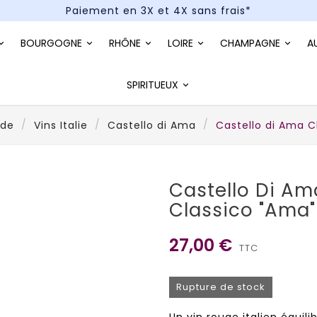
Paiement en 3X et 4X sans frais*
Un kit cocktail à gagner : tentez votre chance !
BOURGOGNE
RHÔNE
LOIRE
CHAMPAGNE
A
Paiement en 3X et 4X sans frais*
SPIRITUEUX
nde
Vins Italie
Castello di Ama
Castello di Ama C
Castello Di Am
Classico "Ama"
27,00 €
TTC
Rupture de stock
Un vin rouge italien équili