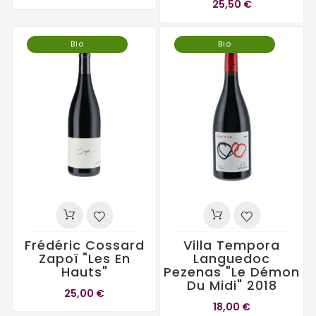
25,50 €
Bio
Bio
Frédéric Cossard
Villa Tempora
Zapoï "Les En
Languedoc
Hauts"
Pezenas "Le Démon
Du Midi" 2018
25,00 €
18,00 €