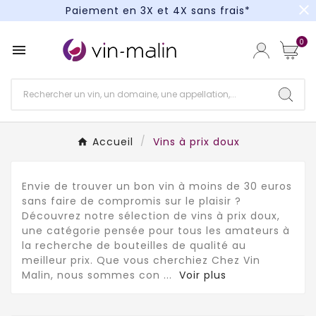
close
Paiement en 3X et 4X sans frais*
Un kit cocktail à gagner : tentez votre chance !
0

Paiement en 3X et 4X sans frais*
Accueil
Vins à prix doux
Envie de trouver un bon vin à moins de 30 euros
sans faire de compromis sur le plaisir ?
Découvrez notre sélection de vins à prix doux,
une catégorie pensée pour tous les amateurs à
la recherche de bouteilles de qualité au
meilleur prix. Que vous cherchiez Chez Vin
Malin, nous sommes con
...
Voir plus