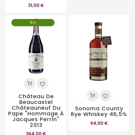
31,00 €
Bio
Château De
Beaucastel
Châteauneuf Du
Sonoma County
Pape "Hommage À
Rye Whiskey 46,5%
Jacques Perrin"
64,00 €
2013
364,00 €