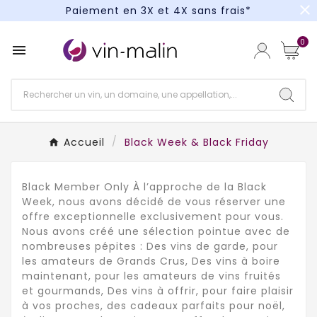
Paiement en 3X et 4X sans frais*
close
Un kit cocktail à gagner : tentez votre chance !
0
Paiement en 3X et 4X sans frais*

Accueil
Black Week & Black Friday
Black Member Only À l’approche de la Black
Week, nous avons décidé de vous réserver une
offre exceptionnelle exclusivement pour vous.
Nous avons créé une sélection pointue avec de
nombreuses pépites : Des vins de garde, pour
les amateurs de Grands Crus, Des vins à boire
maintenant, pour les amateurs de vins fruités
et gourmands, Des vins à offrir, pour faire plaisir
à vos proches, des cadeaux parfaits pour noël,