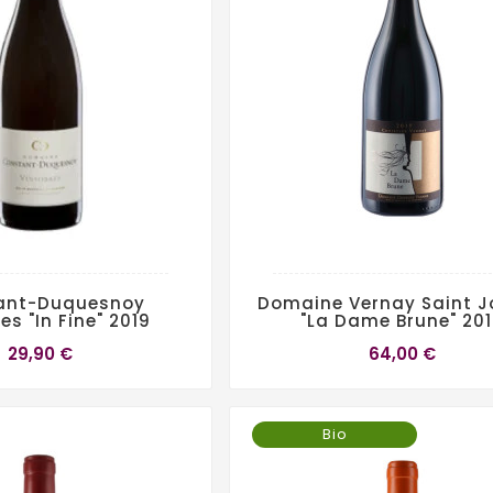
ant-Duquesnoy
Domaine Vernay Saint J
es "In Fine" 2019
"La Dame Brune" 20
29,90 €
64,00 €
Bio