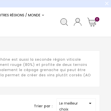
close
UTRES RÉGIONS / MONDE
0
 Rhône est aussi la seconde région viticole
ement rouge (80%) et profite de deux terroirs
ncipalement le cépage grenache qui peut être
la permet de créer des vins plutôt corsés (AO

Le meilleur
Trier par :
choix