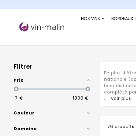
NOS VINS
BORDEAUX
Filtrer
En plus d’êtr
nationale (ap
Prix
bien distinct
complété par
7
€
1800
€
...
Voir plus
Couleur
76 produits
Domaine