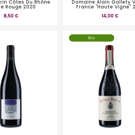
rrin Côtes Du Rhône
Domaine Alain Gallety V
re Rouge 2020
France "Haute Vigne" 
8,50 €
14,00 €
Bio