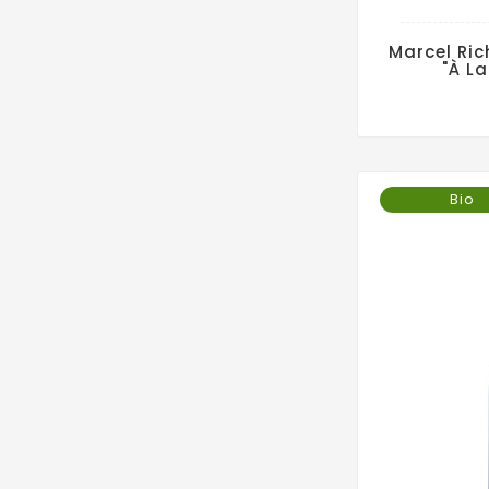
Marcel Ric
"À L
Bio