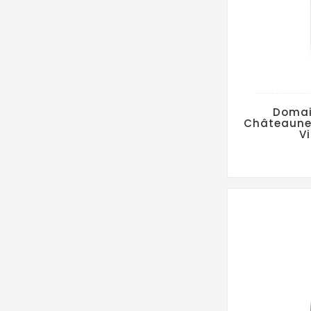
Domai
Châteauneu
V