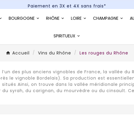
Paiement en 3X et 4X sans frais*
Un kit cocktail à gagner : tentez votre chance !
BOURGOGNE
RHÔNE
LOIRE
CHAMPAGNE
A
Paiement en 3X et 4X sans frais*
SPIRITUEUX
Accueil
Vins du Rhône
Les rouges du Rhône
e l’un des plus anciens vignobles de France, la vallée du
rès le vignoble Bordelais). Sa production est essentiell
s situés Ainsi, on trouve dans la vallée méridionale pri
 du syrah, du carignan, du mourvèdre ou du cinsault. Ce