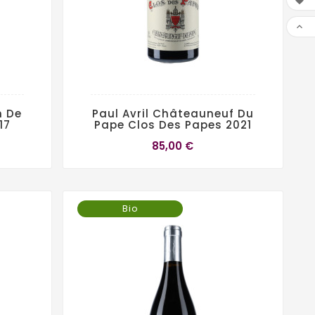


n De
Paul Avril Châteauneuf Du
17
Pape Clos Des Papes 2021
85,00 €
Bio