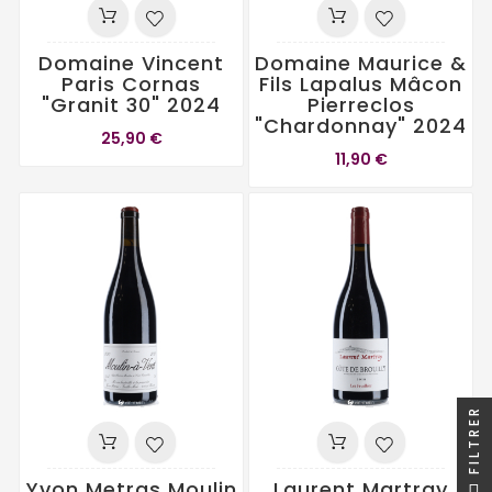
Domaine Vincent
Domaine Maurice &
Paris Cornas
Fils Lapalus Mâcon
"Granit 30" 2024
Pierreclos
"Chardonnay" 2024
25,90 €
11,90 €
FILTRER
Yvon Metras Moulin
Laurent Martray